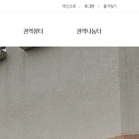
메인으로
/
로그인
/
즐겨찾기
권역장터
권역나눔터