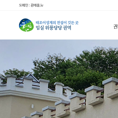
도메인 : 꿈에올.kr
권